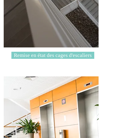
Remise en état des cages d'escaliers